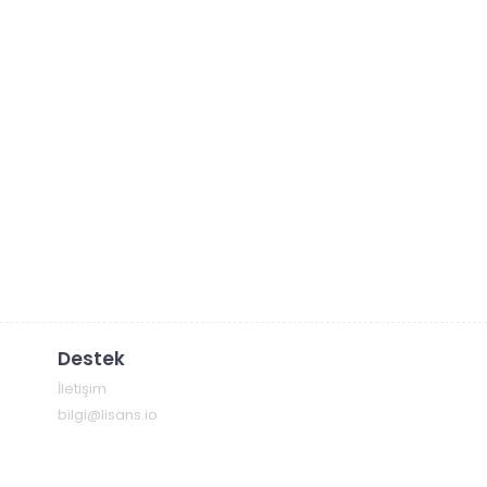
Destek
İletişim
bilgi@lisans.io