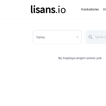
lisans
.io
Karikatürler
V
Tümü
Bu Sayfaya erişim izniniz yok