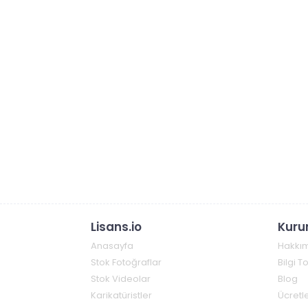
Lisans.io
Kuru
Anasayfa
Hakkı
Stok Fotoğraflar
Bilgi 
Stok Videolar
Blog
Karikatüristler
Ücretle