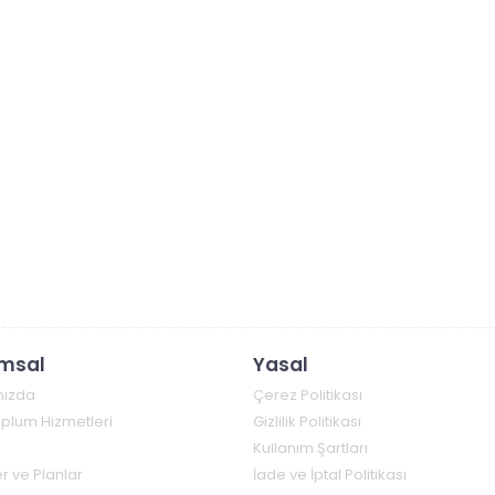
msal
Yasal
mızda
Çerez Politikası
Toplum Hizmetleri
Gizlilik Politikası
Kullanım Şartları
r ve Planlar
İade ve İptal Politikası