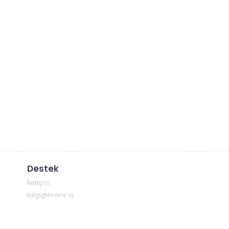
Destek
İletişim
bilgi@lisans.io