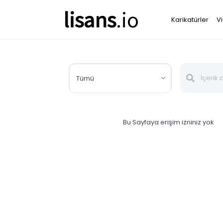
lisans
.io
Karikatürler
V
Tümü
Bu Sayfaya erişim izniniz yok