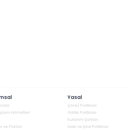
msal
Yasal
mızda
Çerez Politikası
Toplum Hizmetleri
Gizlilik Politikası
Kullanım Şartları
r ve Planlar
İade ve İptal Politikası