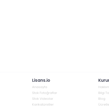
Lisans.io
Kuru
Anasayfa
Hakkı
Stok Fotoğraflar
Bilgi 
Stok Videolar
Blog
Karikatüristler
Ücretle