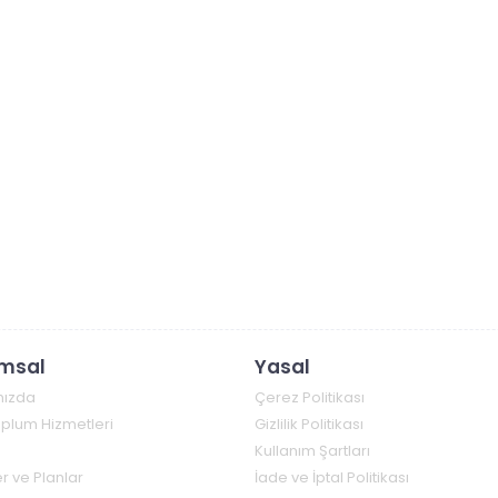
msal
Yasal
mızda
Çerez Politikası
Toplum Hizmetleri
Gizlilik Politikası
Kullanım Şartları
r ve Planlar
İade ve İptal Politikası