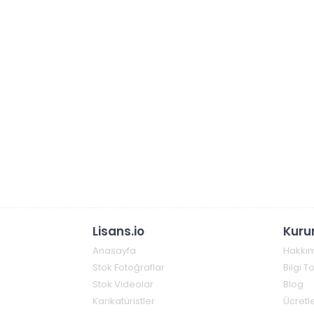
Lisans.io
Kuru
Anasayfa
Hakkı
Stok Fotoğraflar
Bilgi 
Stok Videolar
Blog
Karikatüristler
Ücretle