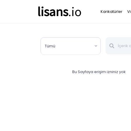
lisans
.io
Karikatürler
V
Tümü
Bu Sayfaya erişim izniniz yok