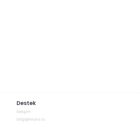
Destek
İletişim
bilgi@lisans.io