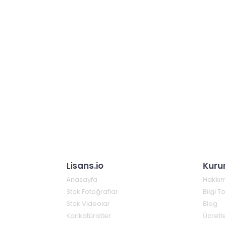
Lisans.io
Kuru
Anasayfa
Hakkı
Stok Fotoğraflar
Bilgi 
Stok Videolar
Blog
Karikatüristler
Ücretle