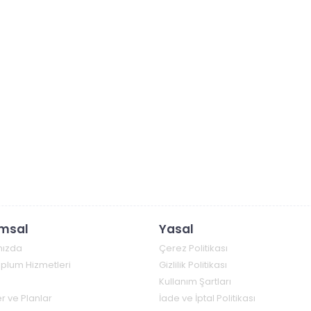
msal
Yasal
mızda
Çerez Politikası
Toplum Hizmetleri
Gizlilik Politikası
Kullanım Şartları
r ve Planlar
İade ve İptal Politikası