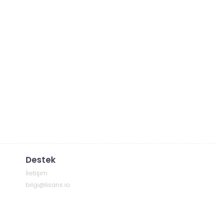
Destek
İletişim
bilgi@lisans.io