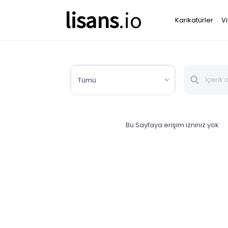
lisans
.io
Karikatürler
V
Tümü
Bu Sayfaya erişim izniniz yok