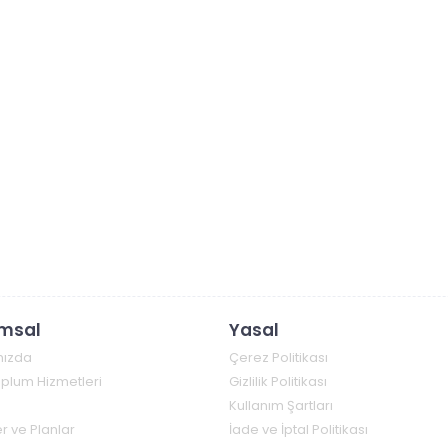
msal
Yasal
mızda
Çerez Politikası
Toplum Hizmetleri
Gizlilik Politikası
Kullanım Şartları
r ve Planlar
İade ve İptal Politikası