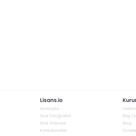
Lisans.io
Kuru
Anasayfa
Hakkı
Stok Fotoğraflar
Bilgi 
Stok Videolar
Blog
Karikatüristler
Ücretle