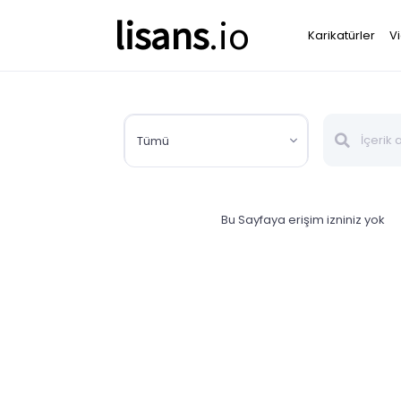
lisans
.io
Karikatürler
V
Tümü
Bu Sayfaya erişim izniniz yok