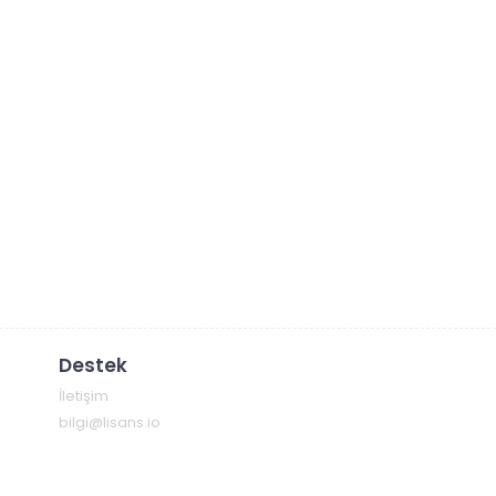
Destek
İletişim
bilgi@lisans.io