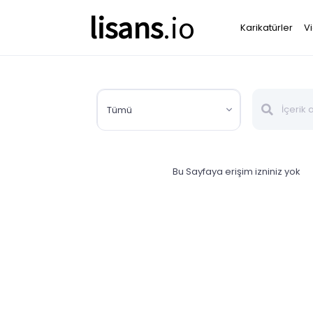
lisans
.io
Karikatürler
V
Tümü
Bu Sayfaya erişim izniniz yok