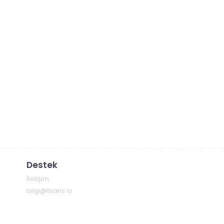
Destek
İletişim
bilgi@lisans.io