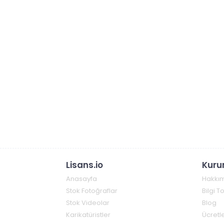
Lisans.io
Kuru
Anasayfa
Hakkı
Stok Fotoğraflar
Bilgi 
Stok Videolar
Blog
Karikatüristler
Ücretle