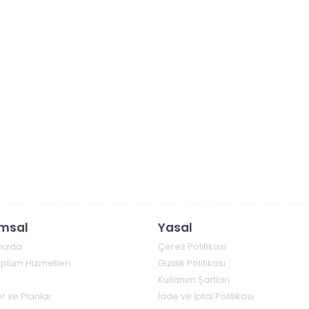
msal
Yasal
mızda
Çerez Politikası
Toplum Hizmetleri
Gizlilik Politikası
Kullanım Şartları
r ve Planlar
İade ve İptal Politikası