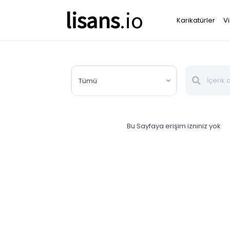
lisans
.io
Karikatürler
V
Tümü
Bu Sayfaya erişim izniniz yok