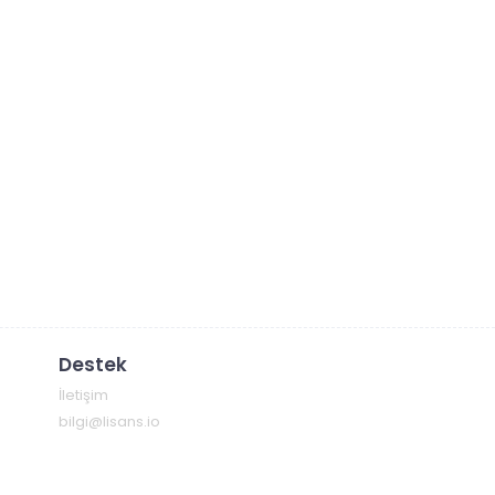
Destek
İletişim
bilgi@lisans.io