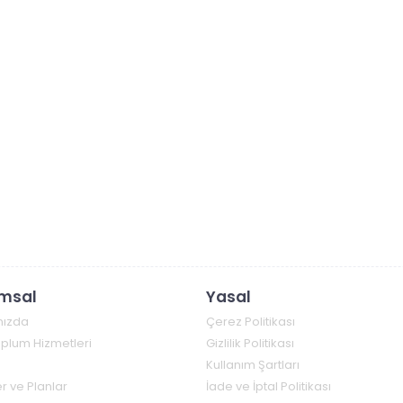
msal
Yasal
mızda
Çerez Politikası
Toplum Hizmetleri
Gizlilik Politikası
Kullanım Şartları
r ve Planlar
İade ve İptal Politikası