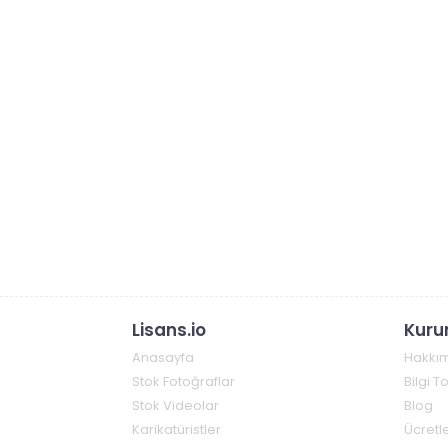
Lisans.io
Kuru
Anasayfa
Hakkı
Stok Fotoğraflar
Bilgi 
Stok Videolar
Blog
Karikatüristler
Ücretle