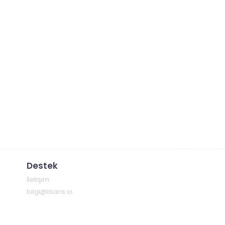
Destek
İletişim
bilgi@lisans.io