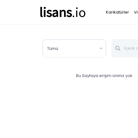
lisans
.io
Karikatürler
V
Tümü
Bu Sayfaya erişim izniniz yok