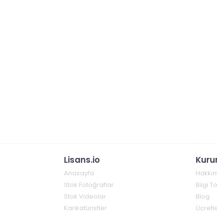
Lisans.io
Kuru
Anasayfa
Hakkı
Stok Fotoğraflar
Bilgi 
Stok Videolar
Blog
Karikatüristler
Ücretle