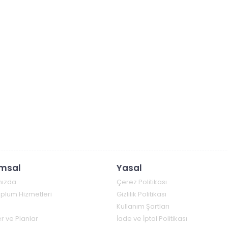
msal
Yasal
mızda
Çerez Politikası
Toplum Hizmetleri
Gizlilik Politikası
Kullanım Şartları
r ve Planlar
İade ve İptal Politikası