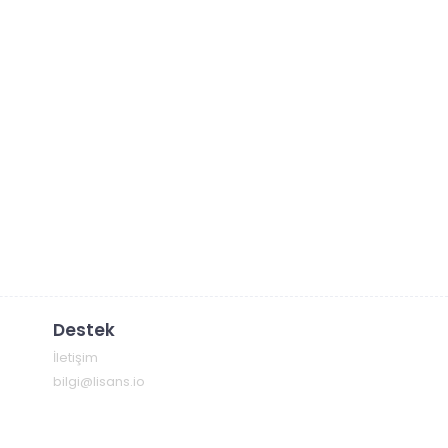
Destek
İletişim
bilgi@lisans.io