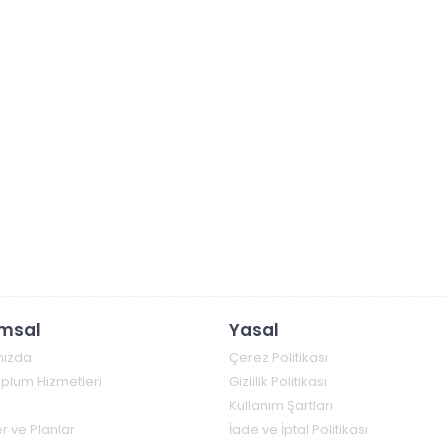
msal
Yasal
mızda
Çerez Politikası
Toplum Hizmetleri
Gizlilik Politikası
Kullanım Şartları
r ve Planlar
İade ve İptal Politikası