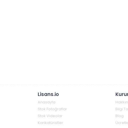
Lisans.io
Kuru
Anasayfa
Hakkı
Stok Fotoğraflar
Bilgi 
Stok Videolar
Blog
Karikatüristler
Ücretle