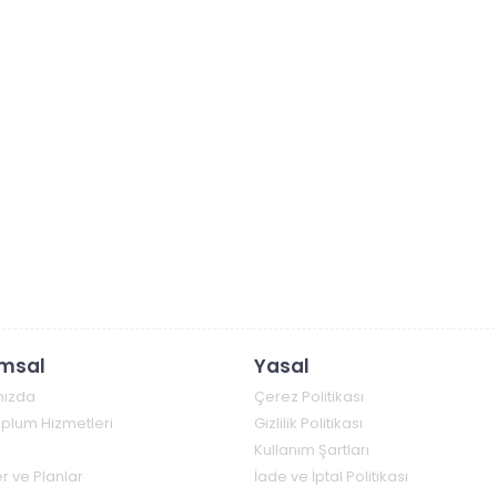
msal
Yasal
mızda
Çerez Politikası
Toplum Hizmetleri
Gizlilik Politikası
Kullanım Şartları
r ve Planlar
İade ve İptal Politikası