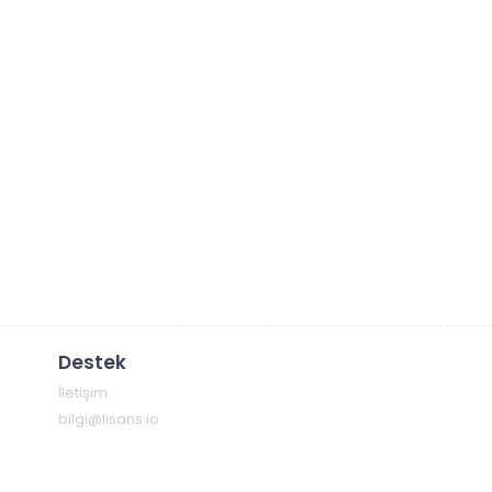
Destek
İletişim
bilgi@lisans.io