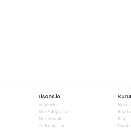
Lisans.io
Kuru
Anasayfa
Hakkı
Stok Fotoğraflar
Bilgi 
Stok Videolar
Blog
Karikatüristler
Ücretle