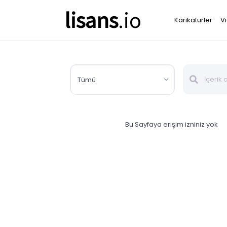
lisans
.io
Karikatürler
V
Tümü
Bu Sayfaya erişim izniniz yok