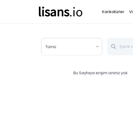
lisans
.io
Karikatürler
V
Tümü
Bu Sayfaya erişim izniniz yok