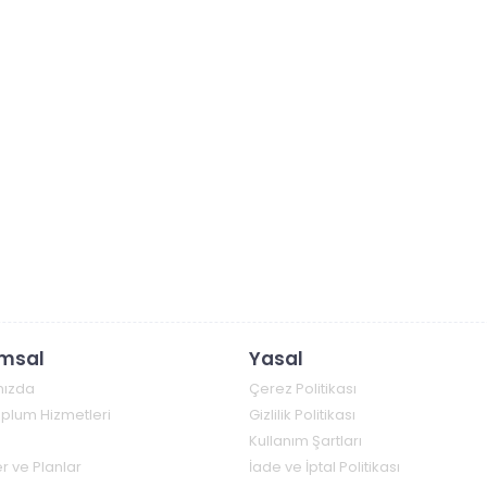
msal
Yasal
mızda
Çerez Politikası
Toplum Hizmetleri
Gizlilik Politikası
Kullanım Şartları
r ve Planlar
İade ve İptal Politikası