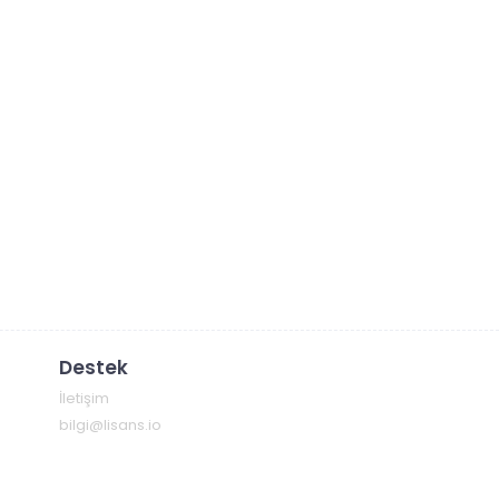
Destek
İletişim
bilgi@lisans.io