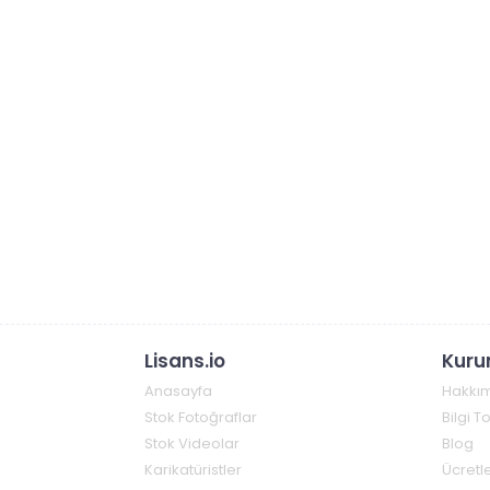
Lisans.io
Kuru
Anasayfa
Hakkı
Stok Fotoğraflar
Bilgi 
Stok Videolar
Blog
Karikatüristler
Ücretle