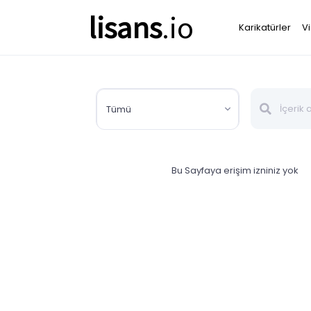
lisans
.io
Karikatürler
V
Tümü
Bu Sayfaya erişim izniniz yok