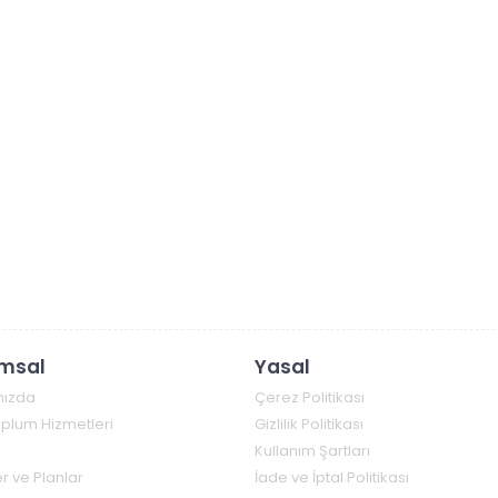
msal
Yasal
mızda
Çerez Politikası
Toplum Hizmetleri
Gizlilik Politikası
Kullanım Şartları
r ve Planlar
İade ve İptal Politikası