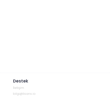
Destek
İletişim
bilgi@lisans.io