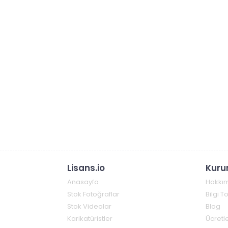
Lisans.io
Kuru
Anasayfa
Hakkı
Stok Fotoğraflar
Bilgi 
Stok Videolar
Blog
Karikatüristler
Ücretle