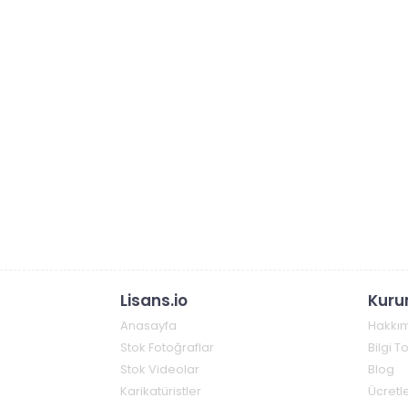
Lisans.io
Kuru
Anasayfa
Hakkı
Stok Fotoğraflar
Bilgi 
Stok Videolar
Blog
Karikatüristler
Ücretle