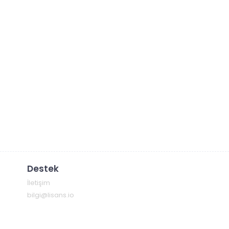
Destek
İletişim
bilgi@lisans.io