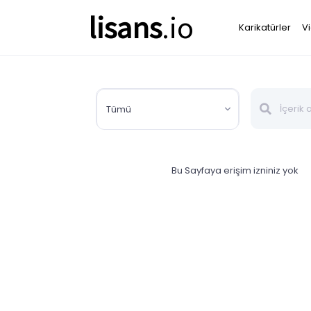
lisans
.io
Karikatürler
V
Tümü
Bu Sayfaya erişim izniniz yok