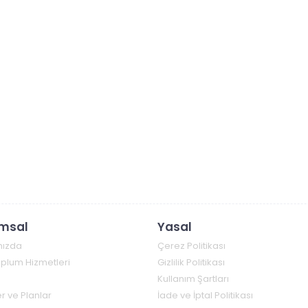
msal
Yasal
mızda
Çerez Politikası
Toplum Hizmetleri
Gizlilik Politikası
Kullanım Şartları
r ve Planlar
İade ve İptal Politikası