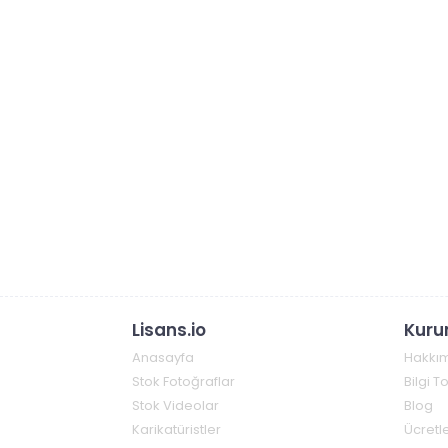
Lisans.io
Kuru
Anasayfa
Hakkı
Stok Fotoğraflar
Bilgi 
Stok Videolar
Blog
Karikatüristler
Ücretle