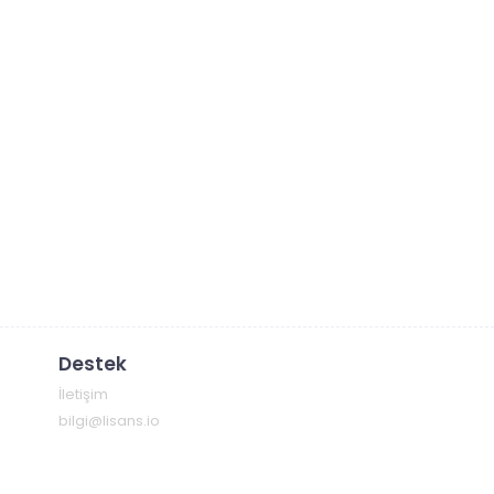
Destek
İletişim
bilgi@lisans.io