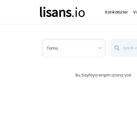
lisans
.io
Karikatürler
V
Tümü
Bu Sayfaya erişim izniniz yok