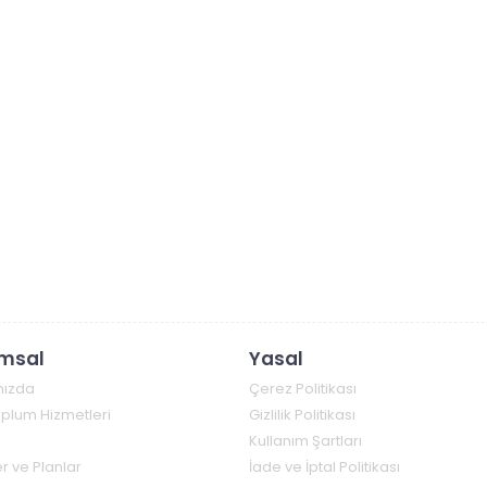
msal
Yasal
mızda
Çerez Politikası
Toplum Hizmetleri
Gizlilik Politikası
Kullanım Şartları
r ve Planlar
İade ve İptal Politikası