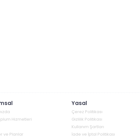
msal
Yasal
mızda
Çerez Politikası
Toplum Hizmetleri
Gizlilik Politikası
Kullanım Şartları
r ve Planlar
İade ve İptal Politikası