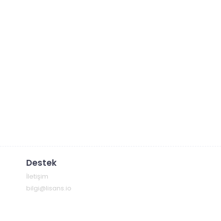
Destek
İletişim
bilgi@lisans.io