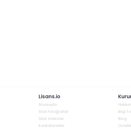
Lisans.io
Kuru
Anasayfa
Hakkı
Stok Fotoğraflar
Bilgi 
Stok Videolar
Blog
Karikatüristler
Ücretle