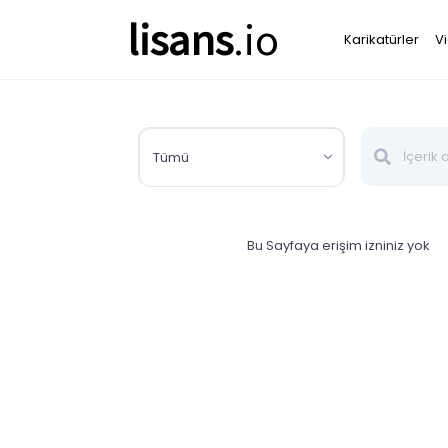
lisans
.io
Karikatürler
V
Tümü
Bu Sayfaya erişim izniniz yok