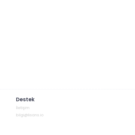
Destek
İletişim
bilgi@lisans.io