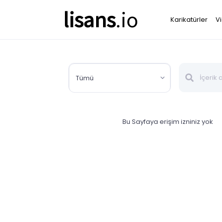
lisans
.io
Karikatürler
V
Tümü
Bu Sayfaya erişim izniniz yok