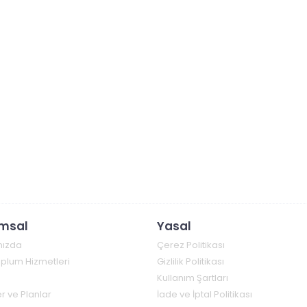
msal
Yasal
mızda
Çerez Politikası
Toplum Hizmetleri
Gizlilik Politikası
Kullanım Şartları
r ve Planlar
İade ve İptal Politikası