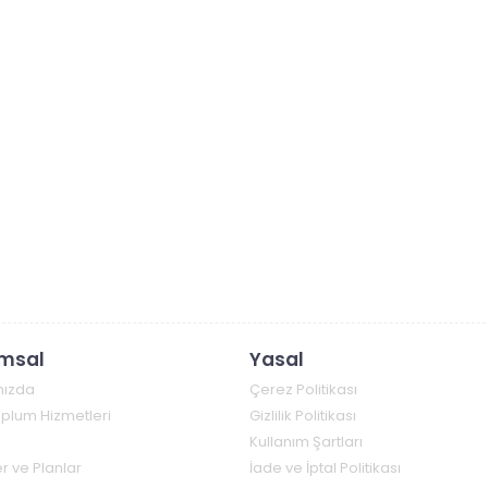
msal
Yasal
mızda
Çerez Politikası
Toplum Hizmetleri
Gizlilik Politikası
Kullanım Şartları
r ve Planlar
İade ve İptal Politikası