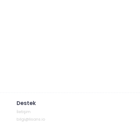
Destek
İletişim
bilgi@lisans.io