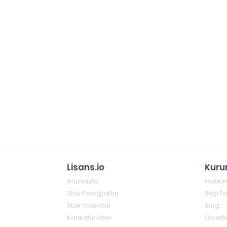
Lisans.io
Kuru
Anasayfa
Hakkı
Stok Fotoğraflar
Bilgi 
Stok Videolar
Blog
Karikatüristler
Ücretle