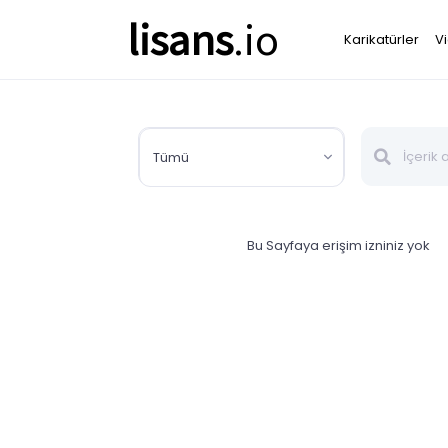
lisans
.io
Karikatürler
V
Tümü
Bu Sayfaya erişim izniniz yok