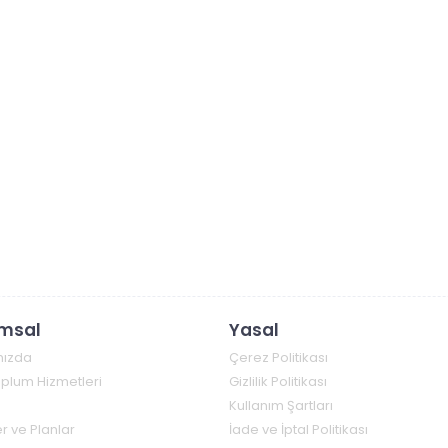
msal
Yasal
mızda
Çerez Politikası
Toplum Hizmetleri
Gizlilik Politikası
Kullanım Şartları
r ve Planlar
İade ve İptal Politikası