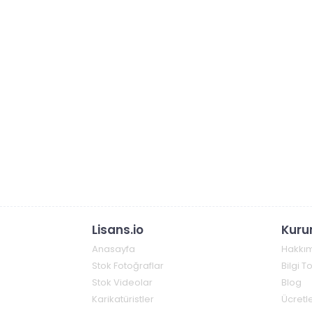
Lisans.io
Kuru
Anasayfa
Hakkı
Stok Fotoğraflar
Bilgi 
Stok Videolar
Blog
Karikatüristler
Ücretle