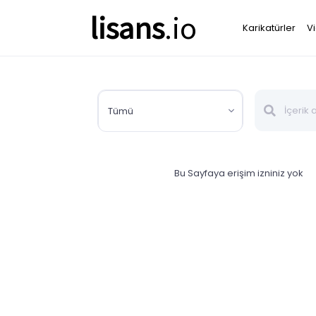
lisans
.io
Karikatürler
V
Tümü
Bu Sayfaya erişim izniniz yok