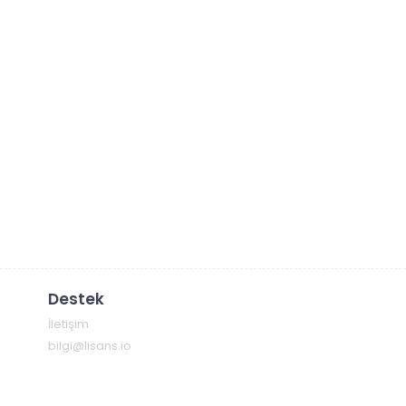
Destek
İletişim
bilgi@lisans.io