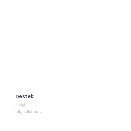
Destek
İletişim
bilgi@lisans.io