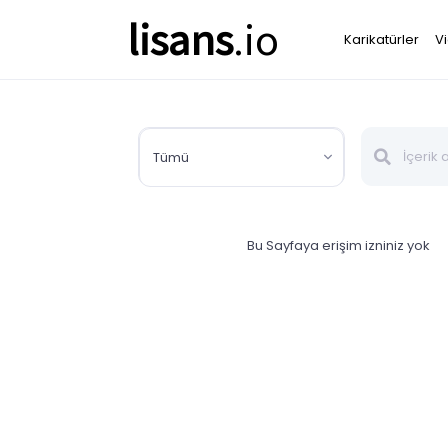
lisans
.io
Karikatürler
V
Tümü
Bu Sayfaya erişim izniniz yok