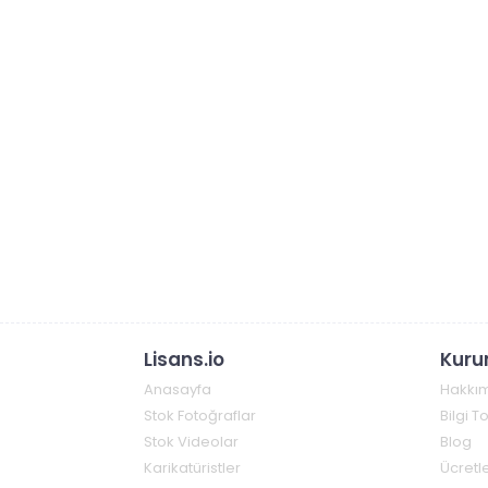
Lisans.io
Kuru
Anasayfa
Hakkı
Stok Fotoğraflar
Bilgi 
Stok Videolar
Blog
Karikatüristler
Ücretle