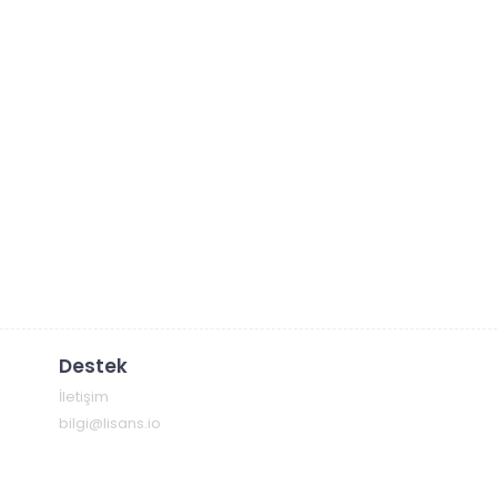
Destek
İletişim
bilgi@lisans.io