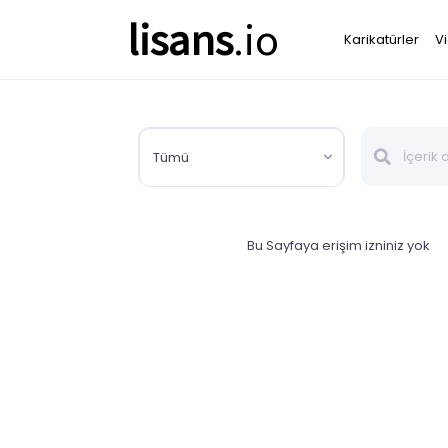
lisans
.io
Karikatürler
V
Tümü
Bu Sayfaya erişim izniniz yok