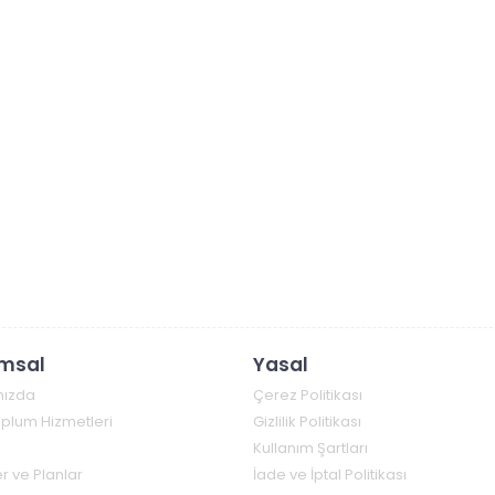
msal
Yasal
mızda
Çerez Politikası
Toplum Hizmetleri
Gizlilik Politikası
Kullanım Şartları
r ve Planlar
İade ve İptal Politikası