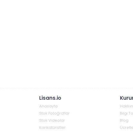
Lisans.io
Kuru
Anasayfa
Hakkı
Stok Fotoğraflar
Bilgi 
Stok Videolar
Blog
Karikatüristler
Ücretle