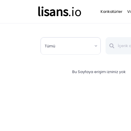
lisans
.io
Karikatürler
V
Tümü
Bu Sayfaya erişim izniniz yok