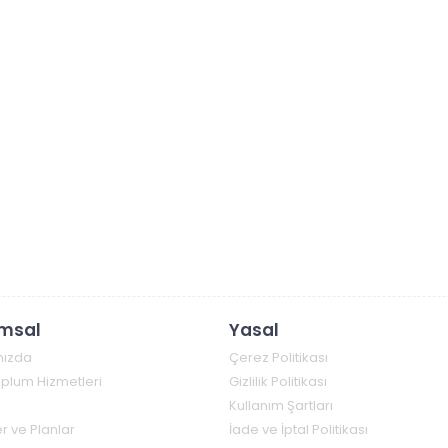
msal
Yasal
mızda
Çerez Politikası
Toplum Hizmetleri
Gizlilik Politikası
Kullanım Şartları
r ve Planlar
İade ve İptal Politikası