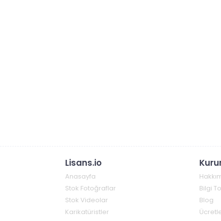
Lisans.io
Kuru
Anasayfa
Hakkı
Stok Fotoğraflar
Bilgi 
Stok Videolar
Blog
Karikatüristler
Ücretle