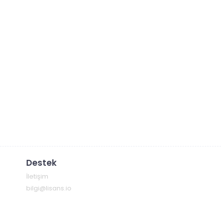
Destek
İletişim
bilgi@lisans.io