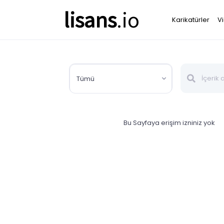
lisans
.io
Karikatürler
V
Tümü
Bu Sayfaya erişim izniniz yok