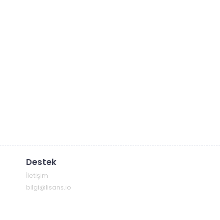
Destek
İletişim
bilgi@lisans.io