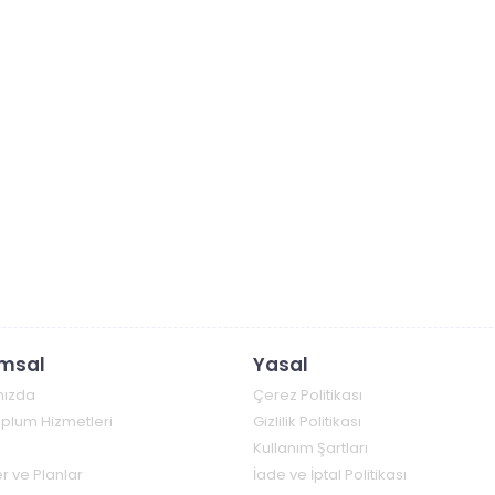
msal
Yasal
mızda
Çerez Politikası
Toplum Hizmetleri
Gizlilik Politikası
Kullanım Şartları
r ve Planlar
İade ve İptal Politikası