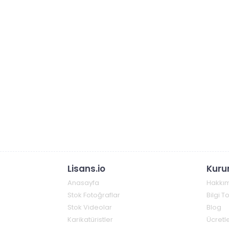
Lisans.io
Kuru
Anasayfa
Hakkı
Stok Fotoğraflar
Bilgi 
Stok Videolar
Blog
Karikatüristler
Ücretle