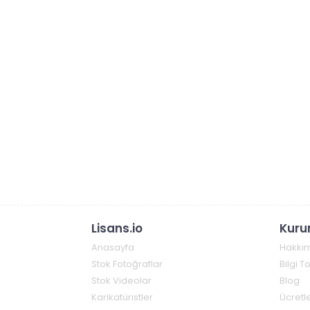
Lisans.io
Kuru
Anasayfa
Hakkı
Stok Fotoğraflar
Bilgi 
Stok Videolar
Blog
Karikatüristler
Ücretle