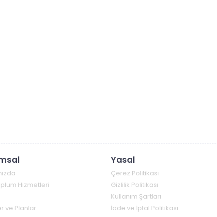
msal
Yasal
mızda
Çerez Politikası
Toplum Hizmetleri
Gizlilik Politikası
Kullanım Şartları
r ve Planlar
İade ve İptal Politikası