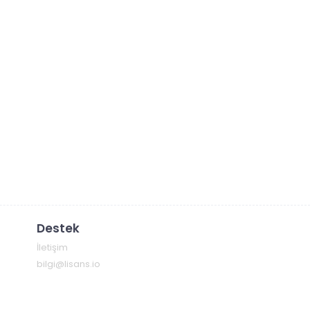
Destek
İletişim
bilgi@lisans.io