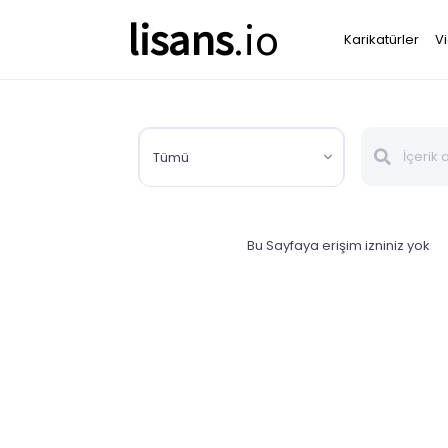
lisans
.io
Karikatürler
V
Tümü
Bu Sayfaya erişim izniniz yok