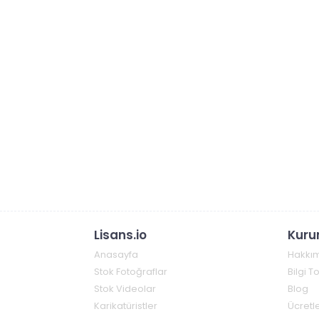
Lisans.io
Kuru
Anasayfa
Hakkı
Stok Fotoğraflar
Bilgi 
Stok Videolar
Blog
Karikatüristler
Ücretle