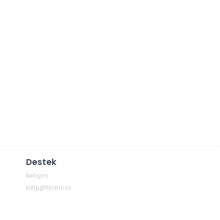
Destek
İletişim
bilgi@lisans.io