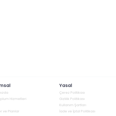
msal
Yasal
mızda
Çerez Politikası
Toplum Hizmetleri
Gizlilik Politikası
Kullanım Şartları
r ve Planlar
İade ve İptal Politikası