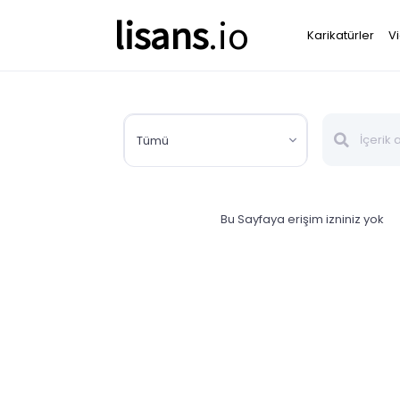
lisans
.io
Karikatürler
V
Tümü
Bu Sayfaya erişim izniniz yok