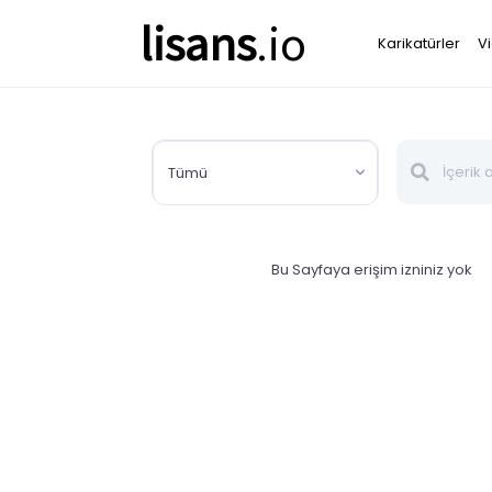
lisans
.io
Karikatürler
V
Tümü
Bu Sayfaya erişim izniniz yok