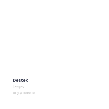
Destek
İletişim
bilgi@lisans.io