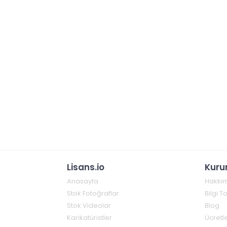
Lisans.io
Kuru
Anasayfa
Hakkı
Stok Fotoğraflar
Bilgi 
Stok Videolar
Blog
Karikatüristler
Ücretle