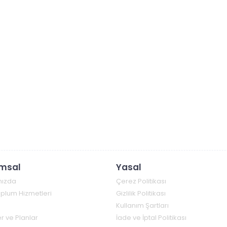
msal
Yasal
mızda
Çerez Politikası
Toplum Hizmetleri
Gizlilik Politikası
Kullanım Şartları
r ve Planlar
İade ve İptal Politikası