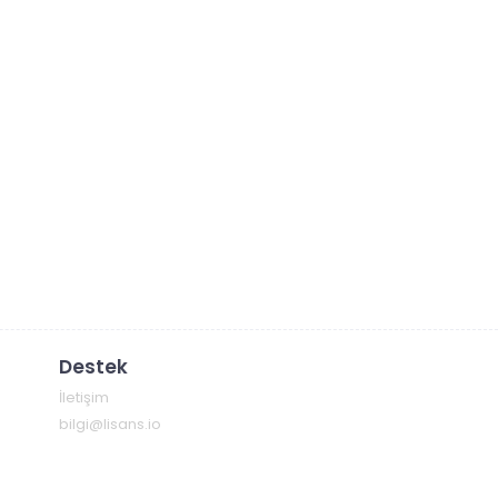
Destek
İletişim
bilgi@lisans.io