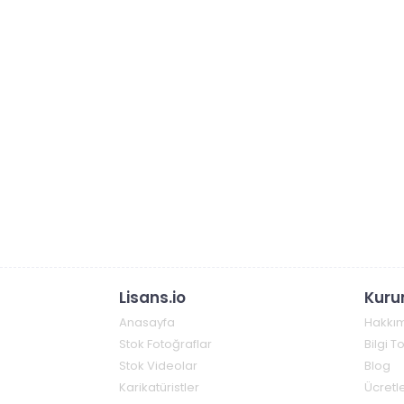
Lisans.io
Kuru
Anasayfa
Hakkı
Stok Fotoğraflar
Bilgi 
Stok Videolar
Blog
Karikatüristler
Ücretle