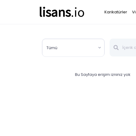
lisans
.io
Karikatürler
V
Tümü
Bu Sayfaya erişim izniniz yok