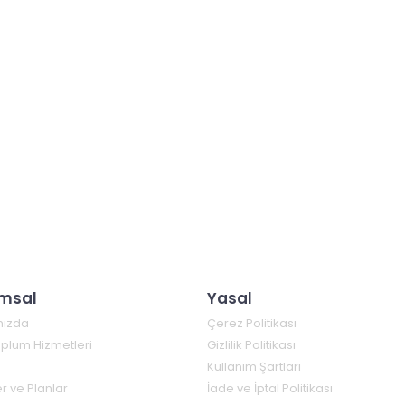
msal
Yasal
mızda
Çerez Politikası
Toplum Hizmetleri
Gizlilik Politikası
Kullanım Şartları
r ve Planlar
İade ve İptal Politikası