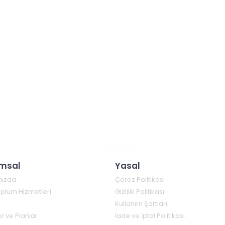
msal
Yasal
mızda
Çerez Politikası
Toplum Hizmetleri
Gizlilik Politikası
Kullanım Şartları
r ve Planlar
İade ve İptal Politikası