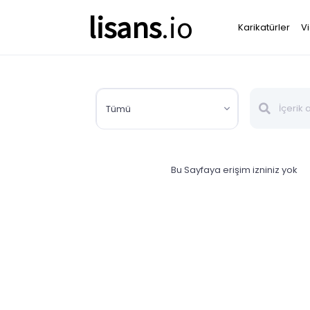
lisans
.io
Karikatürler
V
Tümü
Bu Sayfaya erişim izniniz yok