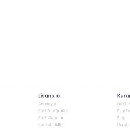
Lisans.io
Kuru
Anasayfa
Hakkı
Stok Fotoğraflar
Bilgi 
Stok Videolar
Blog
Karikatüristler
Ücretle