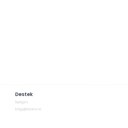
Destek
İletişim
bilgi@lisans.io