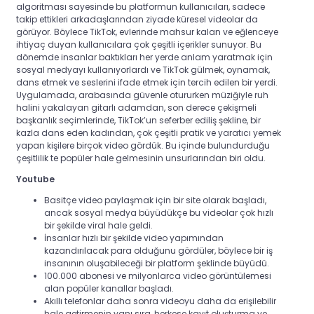
algoritması sayesinde bu platformun kullanıcıları, sadece
takip ettikleri arkadaşlarından ziyade küresel videolar da
görüyor. Böylece TikTok, evlerinde mahsur kalan ve eğlenceye
ihtiyaç duyan kullanıcılara çok çeşitli içerikler sunuyor. Bu
dönemde insanlar baktıkları her yerde anlam yaratmak için
sosyal medyayı kullanıyorlardı ve TikTok gülmek, oynamak,
dans etmek ve seslerini ifade etmek için tercih edilen bir yerdi.
Uygulamada, arabasında güvenle otururken müziğiyle ruh
halini yakalayan gitarlı adamdan, son derece çekişmeli
başkanlık seçimlerinde, TikTok’un seferber ediliş şekline, bir
kazla dans eden kadından, çok çeşitli pratik ve yaratıcı yemek
yapan kişilere birçok video gördük. Bu içinde bulundurduğu
çeşitlilik te popüler hale gelmesinin unsurlarından biri oldu.
Youtube
Basitçe video paylaşmak için bir site olarak başladı,
ancak sosyal medya büyüdükçe bu videolar çok hızlı
bir şekilde viral hale geldi.
İnsanlar hızlı bir şekilde video yapımından
kazandırılacak para olduğunu gördüler, böylece bir iş
insanının oluşabileceği bir platform şeklinde büyüdü.
100.000 abonesi ve milyonlarca video görüntülemesi
alan popüler kanallar başladı.
Akıllı telefonlar daha sonra videoyu daha da erişilebilir
hale getirmenin yanı sıra, herkese kayıt oluşturma ve