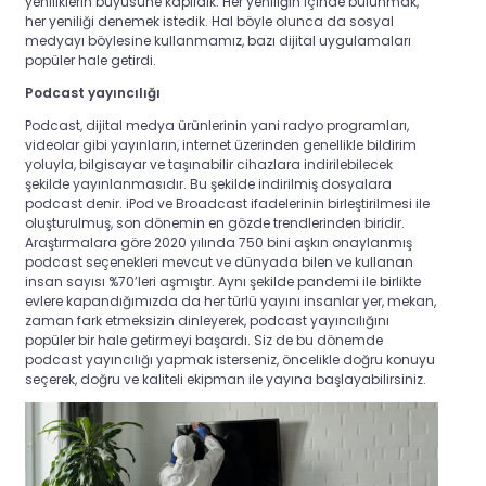
yeniliklerin büyüsüne kapıldık. Her yeniliğin içinde bulunmak,
her yeniliği denemek istedik. Hal böyle olunca da sosyal
medyayı böylesine kullanmamız, bazı dijital uygulamaları
popüler hale getirdi.
Podcast yayıncılığı
Podcast, dijital medya ürünlerinin yani radyo programları,
videolar gibi yayınların, internet üzerinden genellikle bildirim
yoluyla, bilgisayar ve taşınabilir cihazlara indirilebilecek
şekilde yayınlanmasıdır. Bu şekilde indirilmiş dosyalara
podcast denir. iPod ve Broadcast ifadelerinin birleştirilmesi ile
oluşturulmuş, son dönemin en gözde trendlerinden biridir.
Araştırmalara göre 2020 yılında 750 bini aşkın onaylanmış
podcast seçenekleri mevcut ve dünyada bilen ve kullanan
insan sayısı %70’leri aşmıştır. Aynı şekilde pandemi ile birlikte
evlere kapandığımızda da her türlü yayını insanlar yer, mekan,
zaman fark etmeksizin dinleyerek, podcast yayıncılığını
popüler bir hale getirmeyi başardı. Siz de bu dönemde
podcast yayıncılığı yapmak isterseniz, öncelikle doğru konuyu
seçerek, doğru ve kaliteli ekipman ile yayına başlayabilirsiniz.