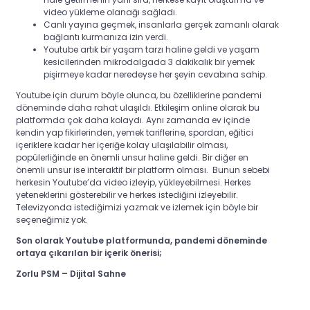
video yükleme olanağı sağladı.
Canlı yayına geçmek, insanlarla gerçek zamanlı olarak
bağlantı kurmanıza izin verdi.
Youtube artık bir yaşam tarzı haline geldi ve yaşam
kesicilerinden mikrodalgada 3 dakikalık bir yemek
pişirmeye kadar neredeyse her şeyin cevabına sahip.
Youtube için durum böyle olunca, bu özelliklerine pandemi
döneminde daha rahat ulaşıldı. Etkileşim online olarak bu
platformda çok daha kolaydı. Aynı zamanda ev içinde
kendin yap fikirlerinden, yemek tariflerine, spordan, eğitici
içeriklere kadar her içeriğe kolay ulaşılabilir olması,
popülerliğinde en önemli unsur haline geldi. Bir diğer en
önemli unsur ise interaktif bir platform olması. Bunun sebebi
herkesin Youtube’da video izleyip, yükleyebilmesi. Herkes
yeteneklerini gösterebilir ve herkes istediğini izleyebilir.
Televizyonda istediğimizi yazmak ve izlemek için böyle bir
seçeneğimiz yok.
Son olarak Youtube platformunda, pandemi döneminde
ortaya çıkarılan bir içerik önerisi;
Zorlu PSM – Dijital Sahne