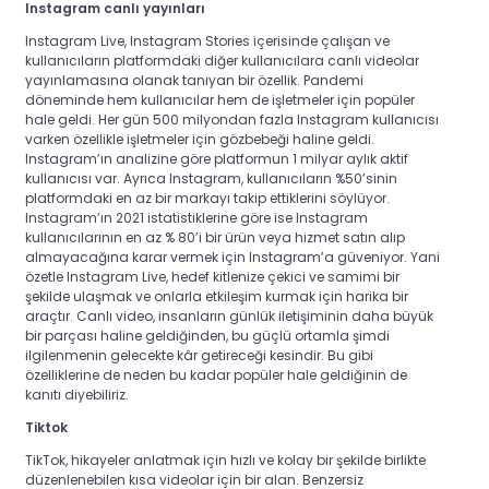
Instagram canlı yayınları
Instagram Live, Instagram Stories içerisinde çalışan ve
kullanıcıların platformdaki diğer kullanıcılara canlı videolar
yayınlamasına olanak tanıyan bir özellik. Pandemi
döneminde hem kullanıcılar hem de işletmeler için popüler
hale geldi. Her gün 500 milyondan fazla Instagram kullanıcısı
varken özellikle işletmeler için gözbebeği haline geldi.
Instagram’ın analizine göre platformun
1
milyar aylık aktif
kullanıcısı var.
Ayrıca Instagram, kullanıcıların %50’sinin
platformdaki en az bir markayı takip ettiklerini söylüyor.
Instagram’ın 2021 istatistiklerine
göre ise Instagram
kullanıcılarının en az % 80’i bir ürün veya hizmet satın alıp
almayacağına karar vermek için Instagram’a güveniyor. Yani
özetle Instagram Live, hedef kitlenize çekici ve samimi bir
şekilde ulaşmak ve onlarla etkileşim kurmak için harika bir
araçtır. Canlı video, insanların günlük iletişiminin daha büyük
bir parçası haline geldiğinden, bu güçlü ortamla şimdi
ilgilenmenin gelecekte kâr getireceği kesindir. Bu gibi
özelliklerine de neden bu kadar popüler hale geldiğinin de
kanıtı diyebiliriz.
Tiktok
TikTok, hikayeler anlatmak için hızlı ve kolay bir şekilde birlikte
düzenlenebilen kısa videolar için bir alan. Benzersiz